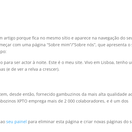
um artigo porque fica no mesmo sítio e aparece na navegação do se
começar com uma página “Sobre mim”/”Sobre nós”, que apresenta o 
ipo:
o para ser actor à noite. Este é o meu site. Vivo em Lisboa, tenho 
s (e de ver a relva a crescer).
em, desde então, fornecido gambuzinos da mais alta qualidade a
mbozinos XPTO emprega mais de 2 000 colaboradores, e é um dos
r ao
seu painel
para eliminar esta página e criar novas páginas do 